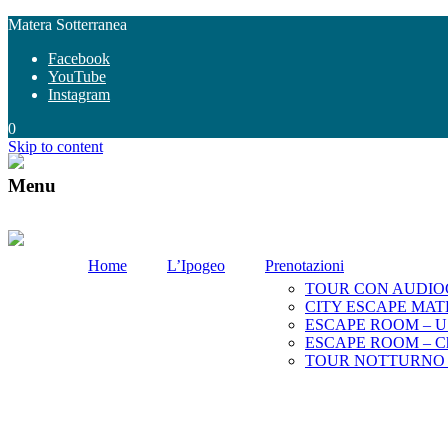
Matera Sotterranea
Facebook
YouTube
Instagram
0
Skip to content
Menu
Home
L’Ipogeo
Prenotazioni
TOUR CON AUDIO
CITY ESCAPE MATERA:
ESCAPE ROOM – U l’po
ESCAPE ROOM – Chita
TOUR NOTTURNO PR