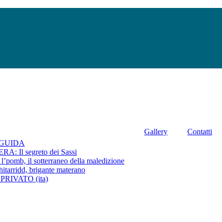
Gallery
Contatti
GUIDA
 Il segreto dei Sassi
mb, il sotterraneo della maledizione
rridd, brigante materano
IVATO (ita)